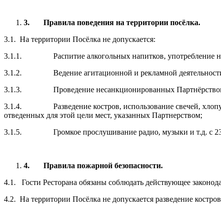
3.
Правила поведения на территории посёлка.
3.1. На территории Посёлка не допускается:
3.1.1. Распитие алкогольных напитков, употребление нарк
3.1.2. Ведение агитационной и рекламной деятельности. 
3.1.3. Проведение несанкционированных Партнёрством куль
3.1.4. Разведение костров, использование свечей, хлопуше
отведенных для этой цели мест, указанных Партнерством;
3.1.5. Громкое прослушивание радио, музыки и т.д. с 23-00 
4.
Правила пожарной безопасности.
4.1. Гости Ресторана обязаны соблюдать действующее законод
4.2. На территории Посёлка не допускается разведение костро