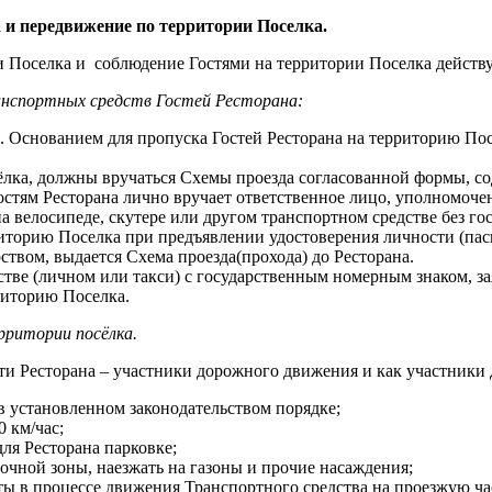
 и передвижение по территории Поселка.
ии Поселка и соблюдение Гостями на территории Поселка действ
анспортных средств Гостей Ресторана:
 Основанием для пропуска Гостей Ресторана на территорию Посё
лка, должны вручаться Схемы проезда согласованной формы, сод
остям Ресторана лично вручает ответственное лицо, уполномоче
 велосипеде, скутере или другом транспортном средстве без гос
иторию Поселка при предъявлении удостоверения личности (пасп
вом, выдается Схема проезда(прохода) до Ресторана.
тве (личном или такси) с государственным номерным знаком, зая
риторию Поселка.
рритории посёлка.
ти Ресторана – участники дорожного движения и как участник
 установленном законодательством порядке;
0 км/час;
ля Ресторана парковке;
чной зоны, наезжать на газоны и прочие насаждения;
ты в процессе движения Транспортного средства на проезжую ч