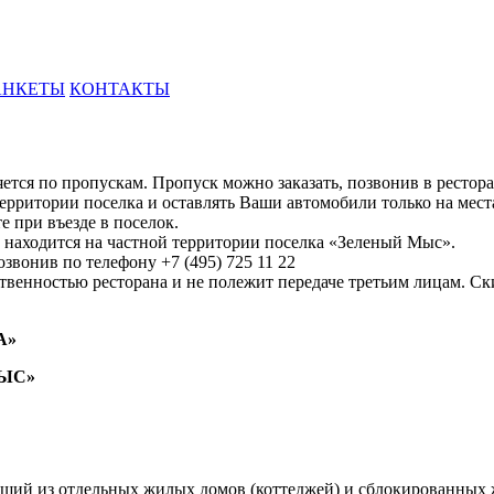
АНКЕТЫ
КОНТАКТЫ
ся по пропускам. Пропуск можно заказать, позвонив в ресторан
ерритории поселка и оставлять Ваши автомобили только на мест
 при въезде в поселок.
н находится на частной территории поселка «Зеленый Мыс».
звонив по телефону +7 (495) 725 11 22
ственностью ресторана и не полежит передаче третьим лицам. Ск
А»
ЫС»
ящий из отдельных жилых домов (коттеджей) и сблокированных ж