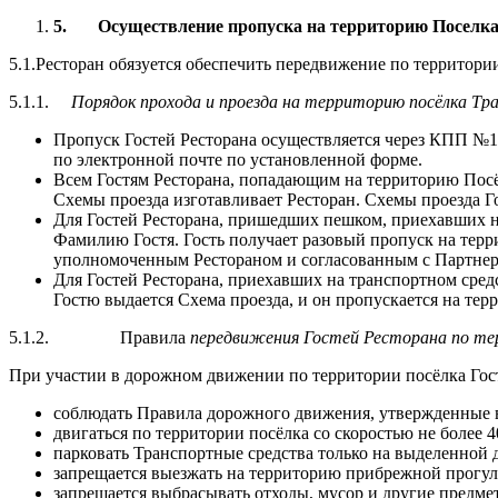
5.
Осуществление пропуска на территорию Поселка
5.1.Ресторан обязуется обеспечить передвижение по территор
5.1.1.
Порядок прохода и проезда на территорию посёлка Тр
Пропуск Гостей Ресторана осуществляется через КПП №1.
по электронной почте по установленной форме.
Всем Гостям Ресторана, попадающим на территорию Посё
Схемы проезда изготавливает Ресторан. Схемы проезда Г
Для Гостей Ресторана, пришедших пешком, приехавших на
Фамилию Гостя. Гость получает разовый пропуск на терр
уполномоченным Рестораном и согласованным с Партнерст
Для Гостей Ресторана, приехавших на транспортном средс
Гостю выдается Схема проезда, и он пропускается на тер
5.1.2. Правила
передвижения Гостей Ресторана по те
При участии в дорожном движении по территории посёлка Гос
соблюдать Правила дорожного движения, утвержденные в
двигаться по территории посёлка со скоростью не более 4
парковать Транспортные средства только на выделенной д
запрещается выезжать на территорию прибрежной прогуло
запрещается выбрасывать отходы, мусор и другие предме