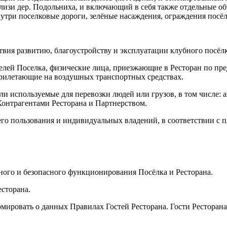
близи дер. Подольниха, и включающий в себя также отдельные 
три поселковые дороги, зелёные насаждения, ограждения посёлк
вия развитию, благоустройству и эксплуатации клубного посёлк
телей Поселка, физические лица, приезжающие в Ресторан по пре
рилетающие на воздушных транспортных средствах.
ли используемые для перевозки людей или грузов, в том числе:
Контрагентами Ресторана и Партнерством.
го пользования и индивидуальных владений, в соответствии с п
ного и безопасного функционирования Посёлка и Ресторана.
есторана.
рмировать о данных Правилах Гостей Ресторана. Гости Ресторан