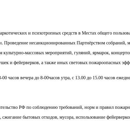
отических и психотропных средств в Местах общего пользов
Проведение несанкционированных Партнёрством собраний, ми
турно-массовых мероприятий, гуляний, ярмарок, концертов,
к и фейерверков, а также иных световых пожароопасных эффек
часов вечера до 8-00часов утра, с 13.00 до 15.00 часов ежедн
ательство РФ по соблюдению требований, норм и правил пожарн
в, сжигание бытовых отходов, мусора, использование фейерверк